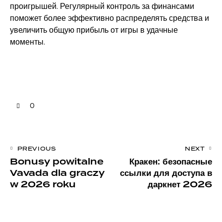
проигрышей. Регулярный контроль за финансами
поможет более эффективно распределять средства и
увеличить общую прибыль от игры в удачные
моменты.
0
PREVIOUS
NEXT
Bonusy powitalne
Кракен: безопасные
Vavada dla graczy
ссылки для доступа в
w 2026 roku
даркнет 2026