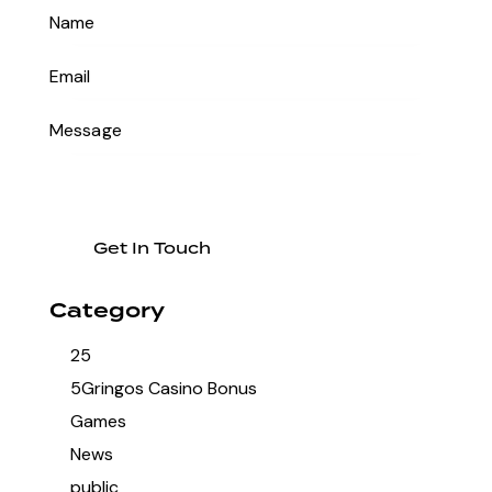
Category
25
5Gringos Casino Bonus
Games
News
public