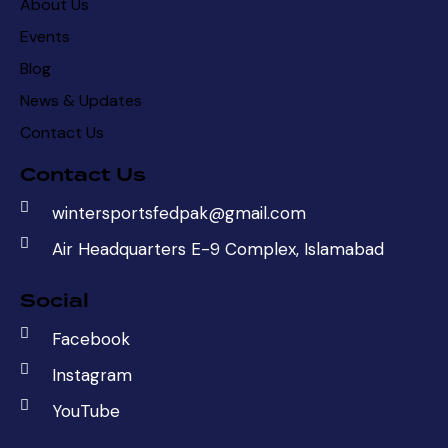
About Us
Events
Blog
News & Updates
Contact Us
Contact Us
wintersportsfedpak@gmail.com
Air Headquarters E-9 Complex, Islamabad
Social
Facebook
Instagram
YouTube