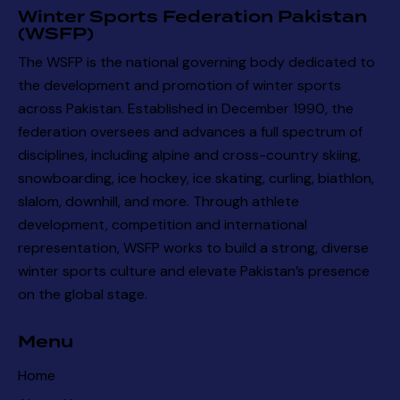
Winter Sports Federation Pakistan
(WSFP)
The WSFP is the national governing body dedicated to
the development and promotion of winter sports
across Pakistan. Established in December 1990, the
federation oversees and advances a full spectrum of
disciplines, including alpine and cross-country skiing,
snowboarding, ice hockey, ice skating, curling, biathlon,
slalom, downhill, and more. Through athlete
development, competition and international
representation, WSFP works to build a strong, diverse
winter sports culture and elevate Pakistan’s presence
on the global stage.
Menu
Home