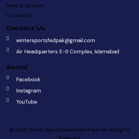
News & Updates
Contact Us
Contact Us
wintersportsfedpak@gmail.com
Air Headquarters E-9 Complex, Islamabad
Social
Facebook
Instagram
YouTube
@ 2025 Winter Sports Federation Pakistan. All Rights
Reserved.