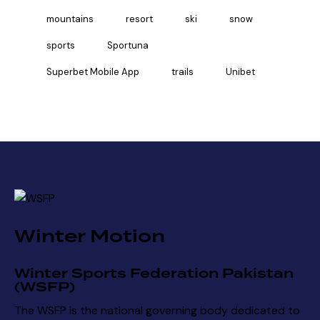
mountains
resort
ski
snow
sports
Sportuna
Superbet Mobile App
trails
Unibet
Winter Motion
Winter Sports Federation Pakistan
(WSFP)
The WSFP is the national governing body dedicated to